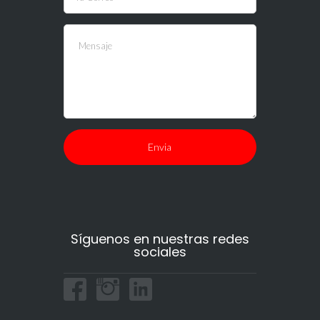
leave
this
field
blank.
Síguenos en nuestras redes
sociales