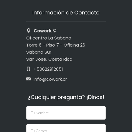
Información de Contacto
Cowork ©
Oficentro La Sabana
Torre 6 - Piso 7 - Oficina 26
Sabana Sur
San José, Costa Rica
+50622912651
info@cowork.cr
¿Cualquier pregunta? ¡Dinos!
If you
are
human,